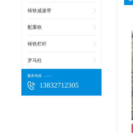
铸铁减速带
配重铁
铸铁栏杆
罗马柱
服务热线 ——
13832712305