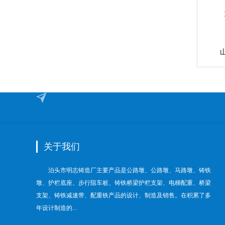
关于我们
泊头市明志铸造厂主要产品是公路墩、公路墩、马路墩、铸铁
墩、护栏底座、步行阻车桩、铸铁桥梁护栏支架、电梯配重、桥梁
支架、铸铁减速带、配重铁产品的设计、制造及销售。在积累了多
年设计制造的...