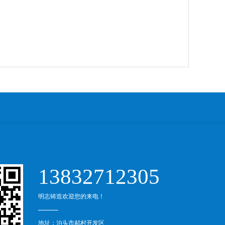
13832712305
明志铸造欢迎您的来电！
地址：泊头市郝村开发区