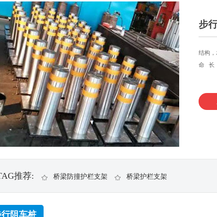
步
结构，
命 长
TAG推荐:
桥梁防撞护栏支架
桥梁护栏支架
步行阻车桩